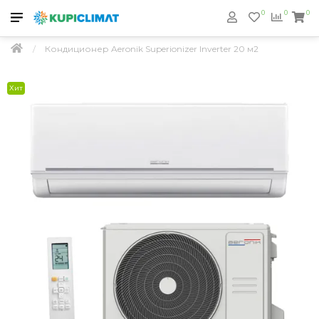
0
0
0
Кондиционер Aeronik Superionizer Inverter 20 м2
Хит