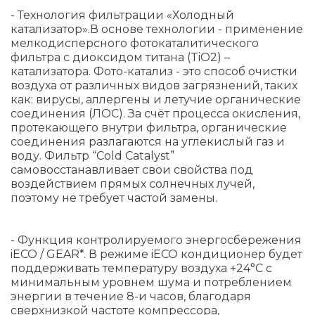
- Технология фильтрации «Холодный
катализатор».В основе технологии - применение
мелкодисперсного фотокаталитического
фильтра с диоксидом титана (TiO2) –
катализатора. Фото-катализ - это способ очистки
воздуха от различных видов загрязнений, таких
как: вирусы, аллергены и летучие органические
соединения (ЛОС). За счёт процесса окисления,
протекающего внутри фильтра, органические
соединения разлагаются на углекислый газ и
воду. Фильтр “Cold Catalyst”
самовосстанавливает свои свойства под
воздействием прямых солнечных лучей,
поэтому не требует частой замены.
- Функция контролируемого энергосбережения
iECO / GEAR*. В режиме iECO кондиционер будет
поддерживать температуру воздуха +24°С с
минимальным уровнем шума и потреблением
энергии в течение 8-и часов, благодаря
сверхнизкой частоте компрессора,