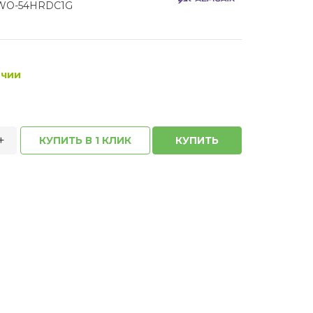
AWO-54HRDC1G
ичии
+
КУПИТЬ В 1 КЛИК
КУПИТЬ