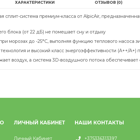
ХАРАКТЕРИСТИКИ
ОТЗЫВОВ (0)
сплит-система премиум-класса от AlpicAir, предназначенна
его блока (от 22 дБ) не помешает сну и отдыху
 при морозах до -25°C, выполняя функцию теплового насоса 
технология и высокий класс энергоэффективности (A++/A+) п
жает воздух, а система 3D-воздушного потока обеспечивае
НО
ЛИЧНЫЙ КАБИНЕТ
НАШИ КОНТАКТЫ
Личный Кабинет
+375336313397