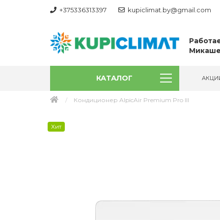
+375336313397
kupiclimat.by@gmail.com
Работае
Микаше
КАТАЛОГ
АКЦИ
Кондиционер AlpicAir Premium Pro III
Хит