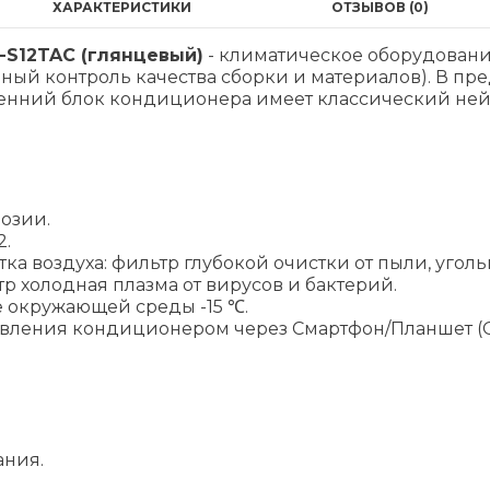
ХАРАКТЕРИСТИКИ
ОТЗЫВОВ (0)
V-S12TAC (глянцевый)
- климатическое оборудован
й контроль качества сборки и материалов). В пре
ренний блок кондиционера имеет классический не
озии.
2.
ка воздуха: фильтр глубокой очистки от пыли, угол
тр холодная плазма от вирусов и бактерий.
е окружающей среды -15 ℃.
авления кондиционером через Смартфон/Планшет (ОС:
.
ания.