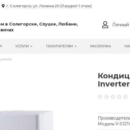
г. Солигорск, ул. Ленина 20 (Лазурит 1 этаж)
м в Солигорске, Слуцке, Любани,
Личный 
вичах
И
УСЛУГИ
ПОКУПАТЕЛЯМ
РАССРОЧКА
НА
нцевый)
Кондиц
Inverte
Производитель
Модель V-S12T