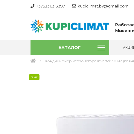
+375336313397
kupiclimat.by@gmail.com
Работае
Микаше
КАТАЛОГ
АКЦИ
Кондиционер Vetero Tempo Inverter 30 м2 (гля
Хит