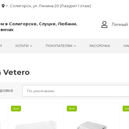
г. Солигорск, ул. Ленина 20 (Лазурит 1 этаж)
м в Солигорске, Слуцке, Любани,
Личный 
вичах
И
УСЛУГИ
ПОКУПАТЕЛЯМ
РАССРОЧКА
НА
 Vetero
ровка:
Хит
Хит
Хи