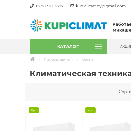
+375336313397
kupiclimat.by@gmail.com
Работае
Микаше
КАТАЛОГ
АКЦИ
Производитель
Vetero
Климатическая техника
Сорти
Хит
Хит