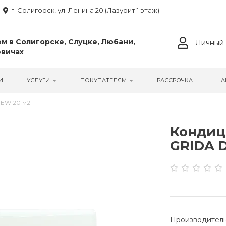
г. Солигорск, ул. Ленина 20 (Лазурит 1 этаж)
м в Солигорске, Слуцке, Любани,
Личный 
вичах
И
УСЛУГИ
ПОКУПАТЕЛЯМ
РАССРОЧКА
НА
NEW 20 м2
Кондиц
GRIDA D
Производитель