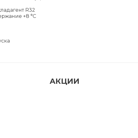
ладагент R32
ержание +8 °C
уска
АКЦИИ