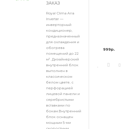
ЗАКАЗ
Royal Clima Aria
Inverter —
инверторный
кондиционер,
предназначенный
для охлаждения и
обогрева
999р.
помещений до 22
м². Дизайнерский
внутренний блок
выполнен в
классическом
белом цвете, с
перфорацией
лицевой панели и
серебристыми
вставками по
бокам.Внутренний
блок оснащен
мощным 5-ми
скоростным