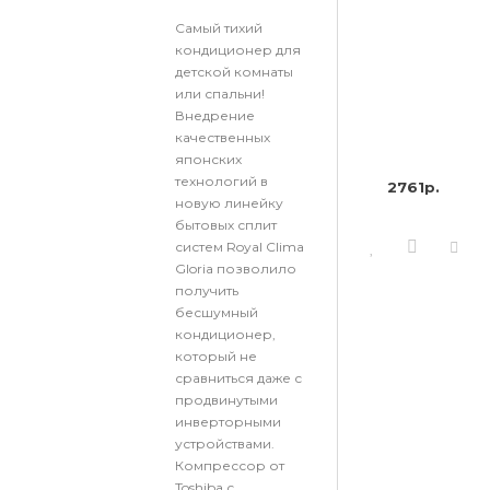
Самый тихий
кондиционер для
детской комнаты
или спальни!
Внедрение
качественных
японских
технологий в
2761р.
новую линейку
бытовых сплит
систем Royal Clima
Gloria позволило
получить
бесшумный
кондиционер,
который не
сравниться даже с
продвинутыми
инверторными
устройствами.
Компрессор от
Toshiba с