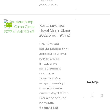
дополните..
Хит
Кондиционер
Royal Clima Gloria
2022 on/off 90 м2
Самый тихий
кондиционер для
детской комнаты
или спальни!
Внедрение
качественных
японских
технологий в
4447р.
новую линейку
бытовых сплит
систем Royal Clima
Gloria позволило
получить
бесшумный