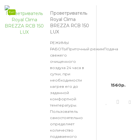
Хит
Проветриватель
Royal Clima
BREZZA RCB 150
LUX
РЕЖИМЫ
РАБОТЫПриточный режимПодача
свежего
очищенного
воздуха 24 часа в
сутки, при
необходимости
1560р.
нагрев его до
заданной
комфортной
температуры.
Пользователь
самостоятельно
определяет
количество
подаваемого