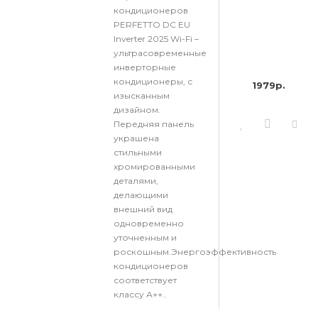
кондиционеров
PERFETTO DC EU
Inverter 2025 Wi-Fi –
ультрасовременные
инверторные
кондиционеры, с
1979р.
изысканным
дизайном.
Передняя панель
украшена
стильными
хромированными
деталями,
делающими
внешний вид
одновременно
уточненным и
роскошным.Энергоэффективность
кондиционеров
соответствует
классу А++..