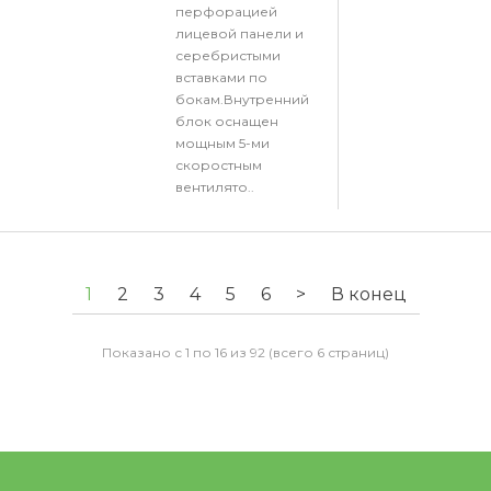
перфорацией
лицевой панели и
серебристыми
вставками по
бокам.Внутренний
блок оснащен
мощным 5-ми
скоростным
вентилято..
1
2
3
4
5
6
>
В конец
Показано с 1 по 16 из 92 (всего 6 страниц)