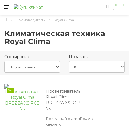
0
0
Производитель
Royal Clima
Климатическая техника
Royal Clima
Сортировка:
Показать:
Хит
Проветриватель
Royal Clima
BREZZA XS RCB
75
Приточный режимПодача
свежего