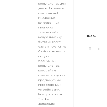
кондиционер для
детской комнаты
или спальни!
Внедрение
качественных
японских
технологий в
1163р.
новую линейку
бытовых сплит
систем Royal Clima
Gloria позволило
получить
бесшумный
кондиционер,
который не
сравниться даже с
продвинутыми
инверторными
устройствами.
Компрессор от
Toshiba с
дополните..