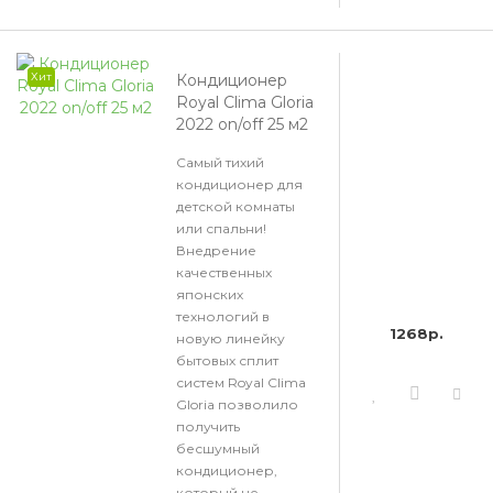
Хит
Кондиционер
Royal Clima Gloria
2022 on/off 25 м2
Самый тихий
кондиционер для
детской комнаты
или спальни!
Внедрение
качественных
японских
технологий в
1268р.
новую линейку
бытовых сплит
систем Royal Clima
Gloria позволило
получить
бесшумный
кондиционер,
который не