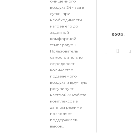
очищенного
воздуха 24 часа в
сутки, при
необходимости
нагрев его до
заданной
850р.
комфортной
температуры.
Пользователь
самостоятельно
определяет
количество
подаваемого
воздуха и вручную
регулирует
настройки.Работа
комплексов в
данном режиме
позволяет
поддерживать
высок..