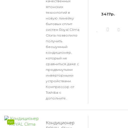
качественных
японских
технологий в
3417р.
новую линейку
бытовых сплит
систем Royal Clima
Gloria позволило
получить
бесшумный
кондиционер,
который не
сравниться даже с
продвинутыми
инверторными
устройствами.
Компрессор от
Toshiba с
дополните..
Хит
Кондиционер