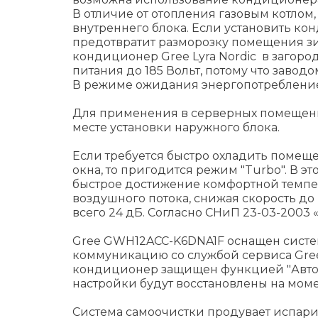
В отличие от отопления газовым котлом
внутреннего блока. Если установить ко
предотвратит разморозку помещения зим
кондиционер Gree Lyra Nordic в загор
питания до 185 Вольт, потому что заво
В режиме ожидания энергопотребление с
Для применения в серверных помещения
месте установки наружного блока.
Если требуется быстро охладить помеще
окна, то пригодится режим "Turbo". В 
быстрое достижение комфортной темпер
воздушного потока, снижая скорость до
всего 24 дБ. Согласно СНиП 23-03-2003
Gree GWH12ACC-K6DNA1F оснащен систем
коммуникацию со службой сервиса Gree
кондиционер защищен функцией "Автор
настройки будут восстановлены на мом
Система самоочистки продувает испарит