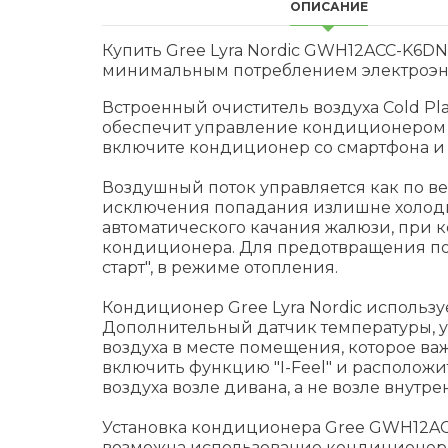
ОПИСАНИЕ
Купить Gree Lyra Nordic GWH12ACC-K6D
минимальным потреблением электроэн
Встроенный очиститель воздуха Cold Pla
обеспечит управление кондиционером из
включите кондиционер со смартфона и 
Воздушный поток управляется как по ве
исключения попадания излишне холодно
автоматического качания жалюзи, при 
кондиционера. Для предотвращения по
старт", в режиме отопления.
Кондиционер Gree Lyra Nordic исполь
Дополнительный датчик температуры, у
воздуха в месте помещения, которое важ
включить функцию "I-Feel" и расположи
воздуха возле дивана, а не возле внутр
Установка кондиционера Gree GWH12ACC-
возможна использование кондиционера 