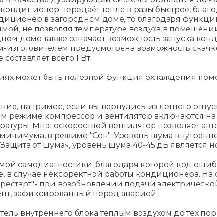
, кондиционер передаёт тепло в разы быстрее, благ
ндиционер в загородном доме, то благодаря функци
ой, не позволяя температуре воздуха в помещении 
одном доме также означает возможность запуска к
дом-изготовителем предусмотрена возможность скач
оставляет всего 1 Вт.
х может быть полезной функция охлаждения помещен
ние, например, если вы вернулись из летнего отпус
этом режиме компрессор и вентилятор включаются н
атуры. Многоскоростной вентилятор позволяет авт
 минимума, в режиме "Сон". Уровень шума внутренне
 «Защита от шума», уровень шума 40-45 дБ является
ой самодиагностики, благодаря которой код ошибк
, в случае некорректной работы кондиционера. На 
естарт"- при возобновлении подачи электрической
ент, зафиксированный перед аварией.
ель внутреннего блока теплым воздухом до тех пор