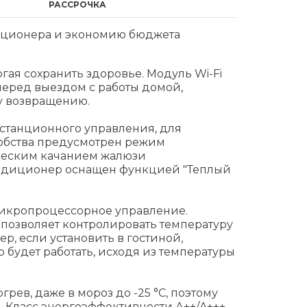
РАССРОЧКА
диционера и экономию бюджета
гая сохранить здоровье. Модуль Wi-Fi
перед выездом с работы домой,
у возвращению.
истанционного управления, для
добства предусмотрен режим
ическим качанием жалюзи
ондиционер оснащен функцией "Теплый
микропроцессорное управление.
позволяет контролировать температуру
р, если установить в гостиной,
 будет работать, исходя из температуры
ев, даже в мороз до -25 °С, поэтому
Класс энергоэффективности А++/A+++.