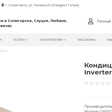
г. Солигорск, ул. Ленина 20 (Лазурит 1 этаж)
м в Солигорске, Слуцке, Любани,
Личный 
вичах
И
УСЛУГИ
ПОКУПАТЕЛЯМ
РАССРОЧКА
НА
35 м2
Кондици
Inverter
Производитель
Модель GWH1