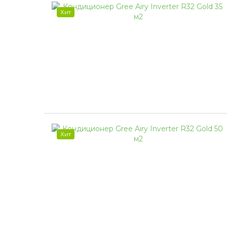
Хит
Хит