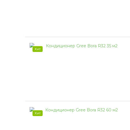
Хит
Хит