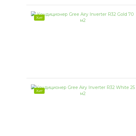
Хит
Хит