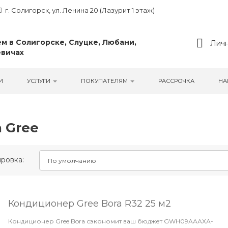
г. Солигорск, ул. Ленина 20 (Лазурит 1 этаж)
м в Солигорске, Слуцке, Любани,
Личн
вичах
И
УСЛУГИ
ПОКУПАТЕЛЯМ
РАССРОЧКА
НА
 Gree
ровка:
Кондиционер Gree Bora R32 25 м2
Кондиционер Gree Bora сэкономит ваш бюджет GWH09АААХА-