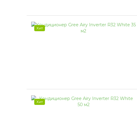
Хит
Хит