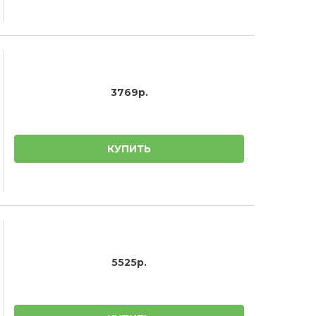
3769р.
КУПИТЬ
5525р.