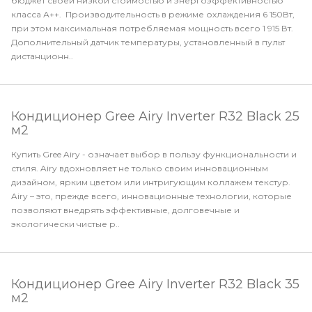
бюджет своей низкой стоимостью и энергоэффективностью
класса А++. Производительность в режиме охлаждения 6 150Вт,
при этом максимальная потребляемая мощность всего 1 915 Вт.
Дополнительный датчик температуры, установленный в пульт
дистанционн..
Кондиционер Gree Airy Inverter R32 Black 25
м2
Купить Gree Airy - означает выбор в пользу функциональности и
стиля. Airy вдохновляет не только своим инновационным
дизайном, ярким цветом или интригующим коллажем текстур.
Airy – это, прежде всего, инновационные технологии, которые
позволяют внедрять эффективные, долговечные и
экологически чистые р..
Кондиционер Gree Airy Inverter R32 Black 35
м2