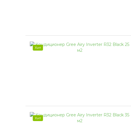
Хит
Хит