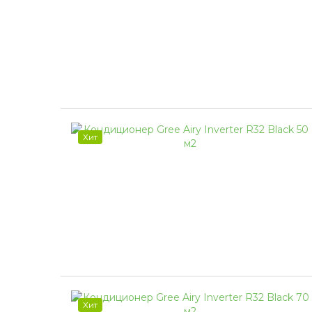
Хит
Хит