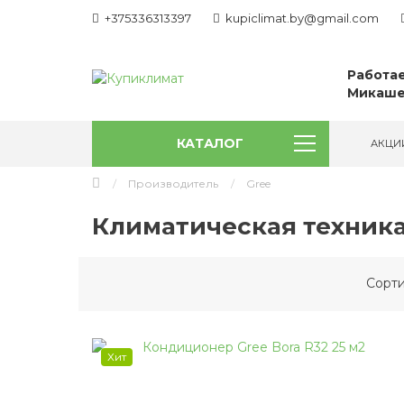
+375336313397
kupiclimat.by@gmail.com
Работае
Микаше
КАТАЛОГ
АКЦИ
Производитель
Gree
Климатическая техника
Сорти
Хит