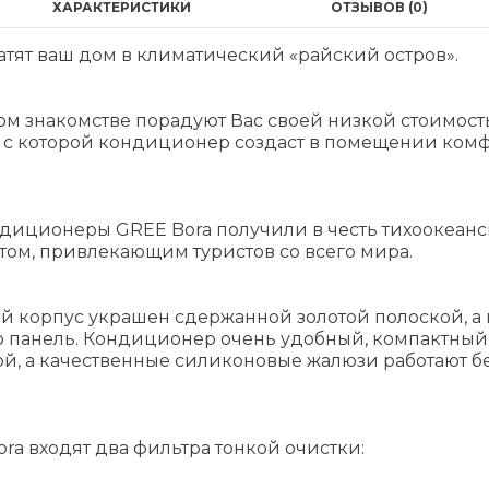
ХАРАКТЕРИСТИКИ
ОТЗЫВОВ (0)
тят ваш дом в климатический «райский остров».
ом знакомстве порадуют Вас своей низкой стоимост
та, с которой кондиционер создаст в помещении ком
иционеры GREE Bora получили в честь тихоокеанск
ом, привлекающим туристов со всего мира.
й корпус украшен сдержанной золотой полоской,
ую панель. Кондиционер очень удобный, компактны
й, а качественные силиконовые жалюзи работают б
a входят два фильтра тонкой очистки: