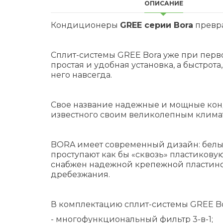
ОПИСАНИЕ
Кондиционеры
GREE серии Bora
превра
Сплит-системы GREE Bora уже при перв
простая и удобная установка, а быстро
него навсегда.
Свое название надежные и мощные конд
известного своим великолепным климат
BORA имеет современный дизайн: белы
проступают как бы «сквозь» пластиков
снабжен надежной крепежной пластино
дребезжания.
В комплектацию сплит-системы GREE Bor
- многофункциональный фильтр 3-в-1;