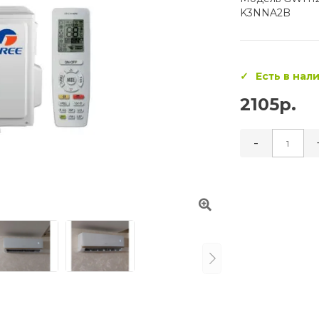
K3NNA2B
Есть в нал
2105р.
-