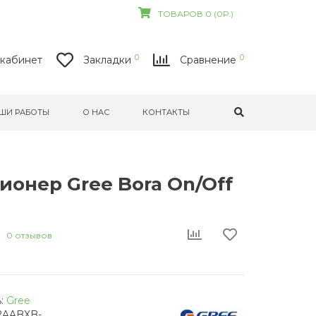
ТОВАРОВ 0 (0Р.)
0
0
кабинет
Закладки
Сравнение
ШИ РАБОТЫ
О НАС
КОНТАКТЫ
онер Gree Bora On/Off
0 отзывов
:
Gree
2AABXB-