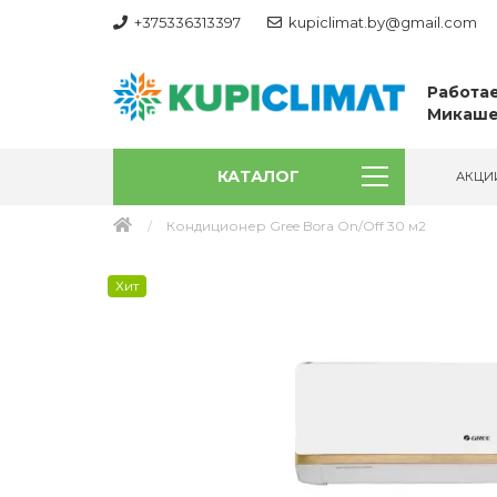
+375336313397
kupiclimat.by@gmail.com
Работае
Микаше
КАТАЛОГ
АКЦИ
Кондиционер Gree Bora On/Off 30 м2
Хит