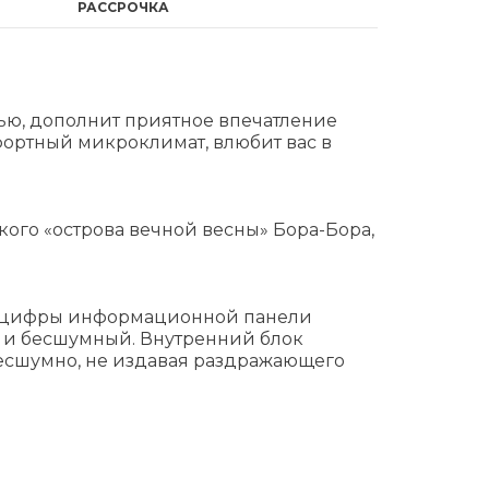
РАССРОЧКА
ью, дополнит приятное впечатление
фортный микроклимат, влюбит вас в
ого «острова вечной весны» Бора-Бора,
 а цифры информационной панели
й и бесшумный. Внутренний блок
есшумно, не издавая раздражающего