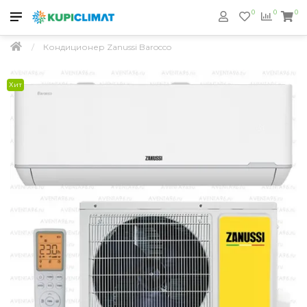
0
0
0
Кондиционер Zanussi Barocco
Хит