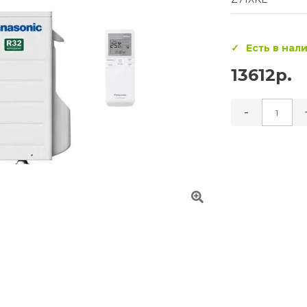
Есть в нал
13612р.
-