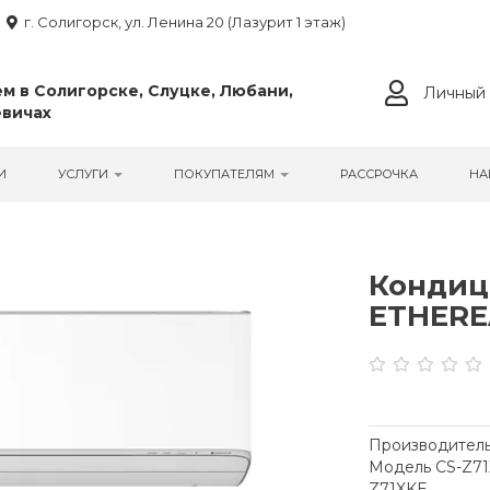
г. Солигорск, ул. Ленина 20 (Лазурит 1 этаж)
м в Солигорске, Слуцке, Любани,
Личный 
вичах
И
УСЛУГИ
ПОКУПАТЕЛЯМ
РАССРОЧКА
НА
Кондиц
ETHERE
Производитель
Модель CS-Z7
Z71XKE