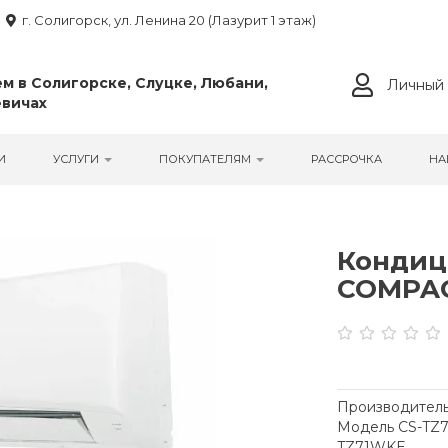
г. Солигорск, ул. Ленина 20 (Лазурит 1 этаж)
м в Солигорске, Слуцке, Любани,
Личный 
вичах
И
УСЛУГИ
ПОКУПАТЕЛЯМ
РАССРОЧКА
НА
Кондиц
COMPA
Производитель
Модель CS-TZ
TZ71WKE