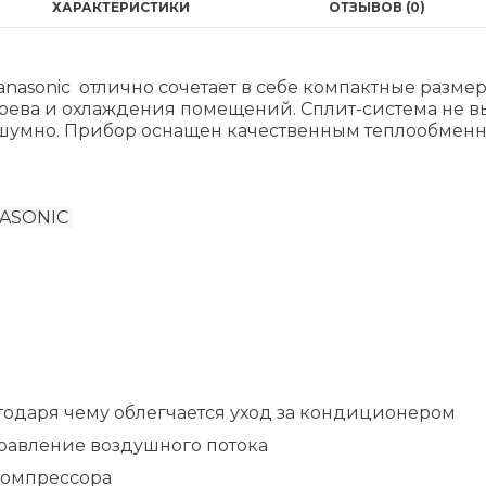
ХАРАКТЕРИСТИКИ
ОТЗЫВОВ (0)
asonic отлично сочетает в себе компактные разме
ева и охлаждения помещений. Сплит-система не в
сшумно. Прибор оснащен качественным теплообмен
ASONIC
годаря чему облегчается уход за кондиционером
правление воздушного потока
компрессора