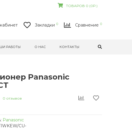
ТОВАРОВ 0 (0Р.)
0
0
кабинет
Закладки
Сравнение
ШИ РАБОТЫ
О НАС
КОНТАКТЫ
ионер Panasonic
CT
0 отзывов
:
Panasonic
71WKEW/CU-