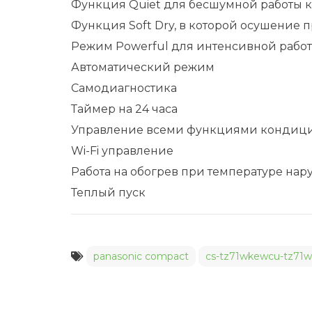
Функция Quiet для бесшумной работы 
Функция Soft Dry, в которой осушение
Режим Powerful для интенсивной рабо
Автоматический режим
Самодиагностика
Таймер на 24 часа
Управление всеми функциями кондицио
Wi-Fi управление
Работа на обогрев при температуре нару
Теплый пуск
panasonic compact
cs-tz71wkewcu-tz71