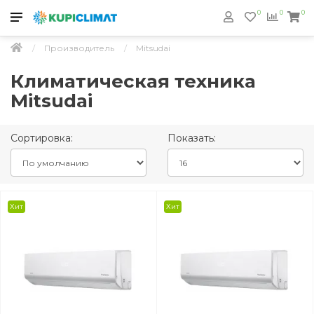
0
0
0
Производитель
Mitsudai
Климатическая техника
Mitsudai
Сортировка:
Показать:
Хит
Хит