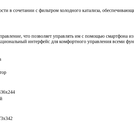
сти в сочетании с фильтром холодного катализа, обеспечивающи
правление, что позволяет управлять им с помощью смартфона и
кциональный интерфейс для комфортного управления всеми фу
a
тор
336х244
й
73х342