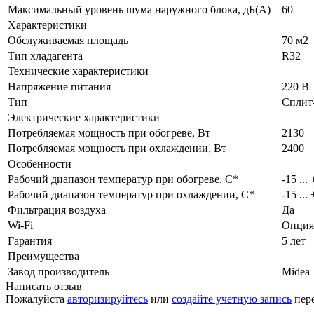
Максимальный уровень шума наружного блока, дБ(A)
60
Характеристики
Обслуживаемая площадь
70 м2
Тип хладагента
R32
Технические характеристики
Напряжение питания
220 В
Тип
Сплит
Электрические характеристики
Потребляемая мощность при обогреве, Вт
2130
Потребляемая мощность при охлаждении, Вт
2400
Особенности
Рабочий диапазон температур при обогреве, C*
-15 ...
Рабочий диапазон температур при охлаждении, С*
-15 ...
Фильтрация воздуха
Да
Wi-Fi
Опция
Гарантия
5 лет
Преимущества
Завод производитель
Midea
Написать отзыв
Пожалуйста
авторизируйтесь
или
создайте учетную запись
пере