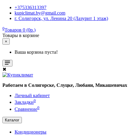
+375336313397
kupiclimat.by@gmail.com
г. Солигорск, ул. Ленина 20 (Лазурит 1 этаж)
0
Товаров 0 (0р.)
Товары в корзине
×
Ваша корзина пуста!
✖
Работаем в Солигорске, Слуцке, Любани, Микашевичах
Личный кабинет
0
Закладки
0
Сравнение
Каталог
Кондиционеры