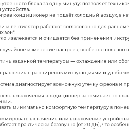
утреннего блока за одну минуту: позволяет техника
 устройства.
огрев кондиционер не подаёт холодный воздух, а н
 и вентилятор работают согласованно для равноме
 зон".
ко извлекается и очищается без применения инстр
 случайное изменение настроек, особенно полезно 
стичь заданной температуры — охлаждение или об
т управления с расширенными функциями и удобны
истема диагностирует возможную утечку фреона и п
осле выключения кондиционер запоминает положен
ении.
рживать минимально комфортную температуру в пом
раммировать включение или выключение устройства 
отает практически беззвучно (от 20 дБ), что особен