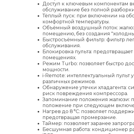
Доступ к ключевым компонентам вн
обслуживание без полной разборки
Тёплый пуск: при включении на об
комфортной температуры.
Объёмный воздушный поток: жалюзи
помещению, без создания "холодных
Быстросъёмный фильтр: фильтр лег
обслуживания.
Блокировка пульта: предотвращает
помещениях.
Режим Turbo: позволяет быстро до
мощности.
i-Remote: интеллектуальный пуль
различных режимов.
Обнаружение утечки хладагента: с
риск повреждения компрессора.
Запоминание положения жалюзи: п
положение при следующем включ
Нагрев до 8 °C: позволяет подде
предотвращая промерзание.
Таймер: позволяет заранее запрог
Бесшумная работа: кондиционер раб