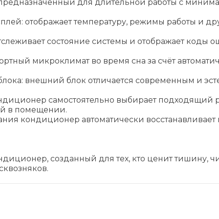
предназначенный для длительной работы с миним
ей: отображает температуру, режимы работы и др
тслеживает состояние системы и отображает коды о
ртный микроклимат во время сна за счёт автомати
ока: внешний блок отличается современным и эст
ндиционер самостоятельно выбирает подходящий р
ий в помещении.
тания кондиционер автоматически восстанавливает
диционер, созданный для тех, кто ценит тишину, чи
сквозняков.