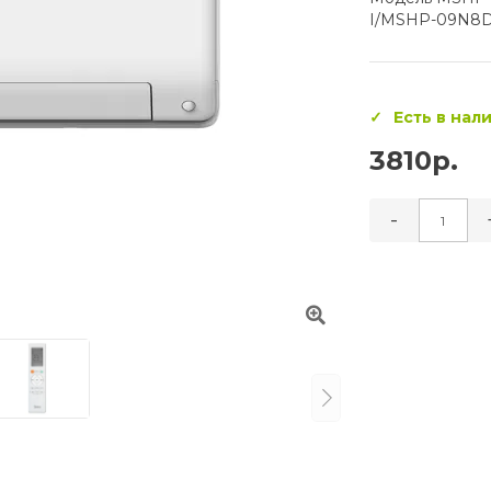
I/MSHP-09N8D
Есть в нал
3810р.
-