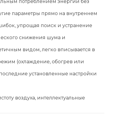
альным потреблением энергии без
угие параметры прямо на внутреннем
шибок, упрощая поиск и устранение
ческого снижения шума и
етичным видом, легко вписывается в
ежим (охлаждение, обогрев или
 последние установленные настройки
стоту воздуха, интеллектуальные