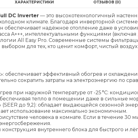
ХАРАКТЕРИСТИКИ
ОТЗЫВОВ (0)
ll DC Inverter
— это высокотехнологичный настен
холодном климате. Благодаря инверторной систем
, он обеспечивает надёжное отопление даже в услов
а A+++, интеллектуальными функциями (включая дат
логии All Easy Pro. Современные системы фильтраци
ыбором для тех, кто ценит комфорт, чистый воздух 
х»: обеспечивает эффективный обогрев и охлаждени
ительно сократить затраты на электроэнергию по с
рев при наружной температуре от -25 °C: кондицио
обеспечивая тепло в помещении даже в сильные мо
 (SEER до 9,2): обладает выдающейся сезонной эне
лает использование максимально экономичным.
 присутствие человека в комнате. Если в течение 30
 энергосбережения.
я конструкция внутреннего блока для быстрого и лёг