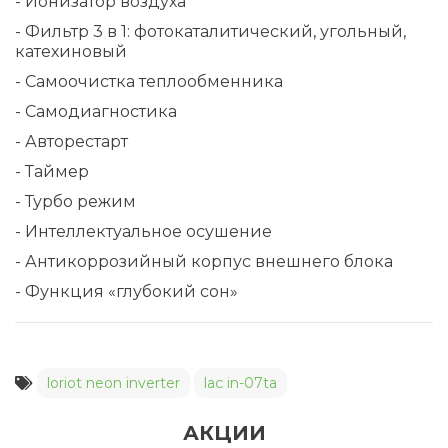
- Ионизатор воздуха
- Фильтр 3 в 1: фотокаталитический, угольный,
катехиновый
- Самоочистка теплообменника
- Самодиагностика
- Авторестарт
- Таймер
- Турбо режим
- Интеллектуальное осушение
- Антикоррозийный корпус внешнего блока
- Функция «глубокий сон»
loriot neon inverter
lac in-07ta
АКЦИИ