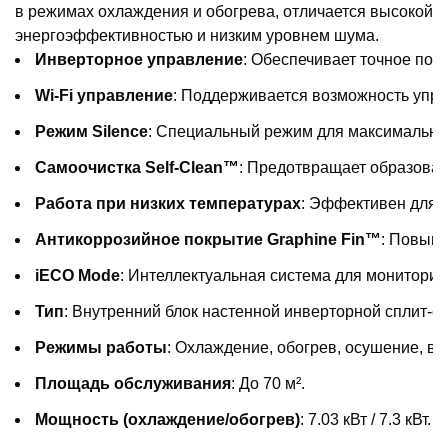
в режимах охлаждения и обогрева, отличается высокой
энергоэффективностью и низким уровнем шума.
Инверторное управление
: Обеспечивает точное под
Wi-Fi управление
: Поддерживается возможность упра
Режим Silence
: Специальный режим для максимально 
Самоочистка Self-Clean™
: Предотвращает образован
Работа при низких температурах
: Эффективен для о
Антикоррозийное покрытие Graphine Fin™
: Повыша
iECO Mode
: Интеллектуальная система для мониторин
Тип
: Внутренний блок настенной инверторной сплит-с
Режимы работы
: Охлаждение, обогрев, осушение, ве
Площадь обслуживания
: До 70 м².
Мощность (охлаждение/обогрев)
: 7.03 кВт / 7.3 кВт.