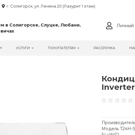
г. Солигорск, ул. Ленина 20 (Лазурит 1 этаж)
м в Солигорске, Слуцке, Любани,
Личный 
вичах
И
УСЛУГИ
ПОКУПАТЕЛЯМ
РАССРОЧКА
НА
Кондици
Inverter
Производитель
Модель T24H-S
SLyW/O