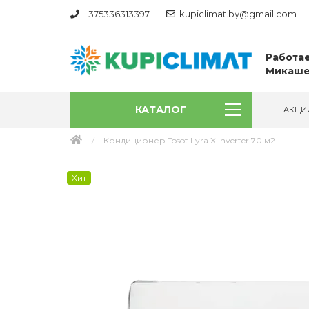
+375336313397
kupiclimat.by@gmail.com
Работае
Микаше
КАТАЛОГ
АКЦИ
Кондиционер Tosot Lyra X Inverter 70 м2
Хит