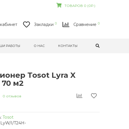
ТОВАРОВ 0 (0Р.)
0
0
кабинет
Закладки
Сравнение
ШИ РАБОТЫ
О НАС
КОНТАКТЫ
онер Tosot Lyra X
 70 м2
0 отзывов
:
Tosot
LyW/I/T24H-