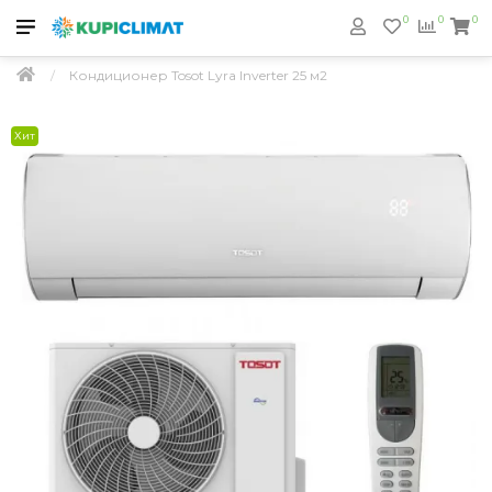
0
0
0
Кондиционер Tosot Lyra Inverter 25 м2
Хит