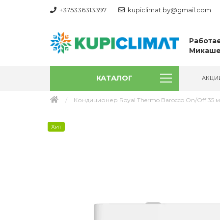
+375336313397
kupiclimat.by@gmail.com
Работае
Микаше
КАТАЛОГ
АКЦИ
Кондиционер Royal Thermo Barocco On/Off 35 
Хит