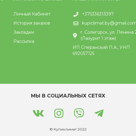
Личный Кабинет
+375336313397
История заказов
kupiclimat.by@gmail.co
Закладки
г. Солигорск, ул. Ленина 
(Лазурит 1 этаж)
Рассылка
ИП Сперанский П.А., УНП
692057125
МЫ В СОЦИАЛЬНЫХ СЕТЯХ
© Купиклимат 2022