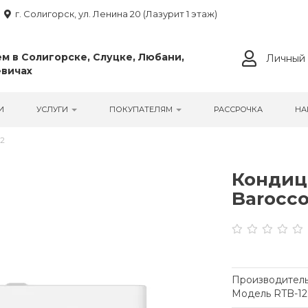
г. Солигорск, ул. Ленина 20 (Лазурит 1 этаж)
м в Солигорске, Слуцке, Любани,
Личный 
вичах
И
УСЛУГИ
ПОКУПАТЕЛЯМ
РАССРОЧКА
НА
м2
Кондиц
Barocco
Производитель
Модель RTB-1