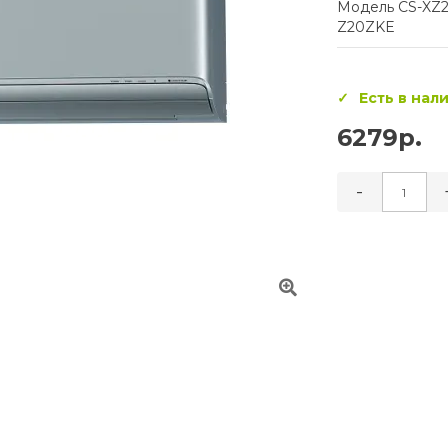
Модель CS-XZ
Z20ZKE
Есть в нал
6279р.
-