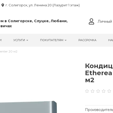
г. Солигорск, ул. Ленина 20 (Лазурит 1 этаж)
м в Солигорске, Слуцке, Любани,
Личный 
вичах
И
УСЛУГИ
ПОКУПАТЕЛЯМ
РАССРОЧКА
НА
enter 20 м2
Кондиц
Etherea 
м2
Производитель