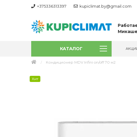
+375336313397
kupiclimat.by@gmail.com
Работае
Микаше
КАТАЛОГ
АКЦИ
Кондиционер MDV Infini on/off 70 м2
Хит