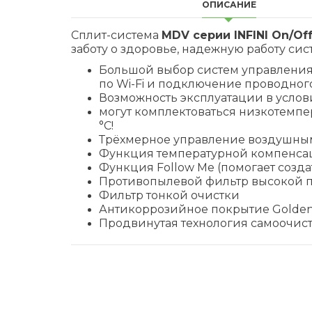
ОПИСАНИЕ
Сплит-система
MDV серии INFINI On/Of
заботу о здоровье, надежную работу си
Большой выбор систем управления 
по Wi-Fi и подключение проводного
Возможность эксплуатации в услов
могут комплектоваться низкотемп
°C!
Трёхмерное управление воздушным 
Функция температурной компенсац
Функция Follow Me (помогает созд
Противопылевой фильтр высокой п
Фильтр тонкой очистки
Антикоррозийное покрытие Golden 
Продвинутая технология самоочист