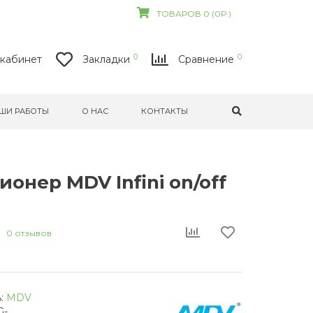
ТОВАРОВ 0 (0Р.)
0
0
кабинет
Закладки
Сравнение
ШИ РАБОТЫ
О НАС
КОНТАКТЫ
онер MDV Infini on/off
0 отзывов
:
MDV
G-