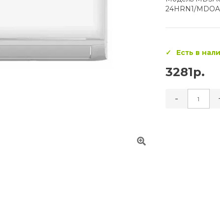
24HRN1/MDOA
Есть в нал
3281р.
-