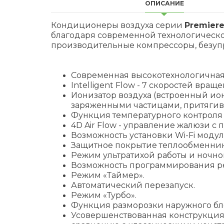
ОПИСАНИЕ
Кондиционеры воздуха серии
Premier
благодаря современной технологическ
производительные компрессоры, безупр
Современная высокотехнологичная
Intelligent Flow - 7 скоростей вращ
Ионизатор воздуха (встроенный ио
заряженными частицами, притягив
Функция температурного контроля i
4D Air Flow - управление жалюзи с 
Возможность установки Wi-Fi моду
Защитное покрытие теплообменника
Режим ультратихой работы и ночно
Возможность программирования р
Режим «Таймер».
Автоматический перезапуск.
Режим «Турбо».
Функция разморозки наружного бл
Усовершенствованная конструкция 