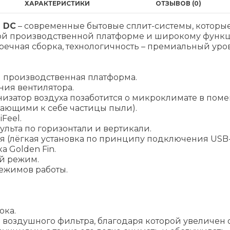
ХАРАКТЕРИСТИКИ
ОТЗЫВОВ (0)
e DC
– современные бытовые сплит-системы, которы
ой производственной платформе и широкому функц
ечная сборка, технологичность – премиальный уро
 производственная платформа.
ения вентилятора.
низатор воздуха позаботится о микроклимате в пом
ающими к себе частицы пыли).
Feel.
пульта по горизонтали и вертикали.
ля (лёгкая установка по принципу подключения USB
 Golden Fin.
й режим.
ежимов работы.
ока.
воздушного фильтра, благодаря которой увеличен 