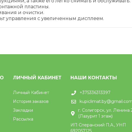
кциями, а также его легко снимать и обслуживать.
онтажной пластины.
вания и очистки.
ьт управления с увеличенным дисплеем.
НО
ЛИЧНЫЙ КАБИНЕТ
НАШИ КОНТАКТЫ
Личный Кабинет
+375336313397
История заказов
kupiclimat.by@gmail.co
Закладки
г. Солигорск, ул. Ленина 
(Лазурит 1 этаж)
Рассылка
ИП Сперанский П.А., УНП
692057125