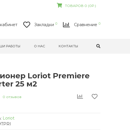
ТОВАРОВ 0 (0Р.)
0
0
кабинет
Закладки
Сравнение
ШИ РАБОТЫ
О НАС
КОНТАКТЫ
онер Loriot Premiere
rter 25 м2
0 отзывов
:
Loriot
9TPRI