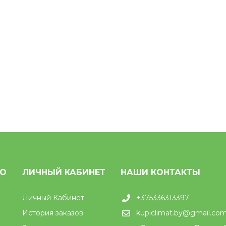
НО
ЛИЧНЫЙ КАБИНЕТ
НАШИ КОНТАКТЫ
Личный Кабинет
+375336313397
История заказов
kupiclimat.by@gmail.co