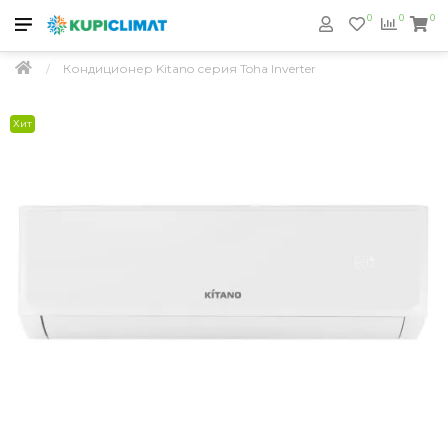
0
0
0
Кондиционер Kitano серия Toha Inverter
Хит