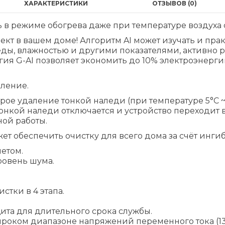
ХАРАКТЕРИСТИКИ
ОТЗЫВОВ (0)
ть в режиме обогрева даже при температуре воздуха 
ект в вашем доме! Алгоритм AI может изучать и пра
ы, влажностью и другими показателями, активно р
ия G-AI позволяет экономить до 10% электроэнерги
пление.
ое удаление тонкой наледи (при температуре 5°C ~ 
тонкой наледи отключается и устройство переходит
ной работы.
жет обеспечить очистку для всего дома за счёт инг
етом.
ровень шума.
тки в 4 этапа.
та для длительного срока службы.
ироком диапазоне напряжений переменного тока (13