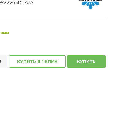
9ACC-S6DBA2A
ичии
+
КУПИТЬ В 1 КЛИК
КУПИТЬ