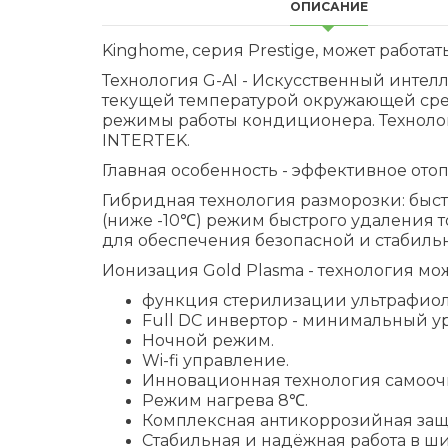
ОПИСАНИЕ
Kinghome, серия Prestige, может работа
Технология G-AI - Искусственный интелл
текущей температурой окружающей сред
режимы работы кондиционера. Технолог
INTERTEK.
Главная особенность - эффективное ото
Гибридная технология разморозки: быстр
(ниже -10℃) режим быстрого удаления 
для обеспечения безопасной и стабиль
Ионизация Gold Plasma - технология мо
функция стерилизации ультрафиол
Full DC инвертор - минимальный у
Ночной режим.
Wi-fi управление.
Инновационная технология самоочис
Режим нагрева 8℃.
Комплексная антикоррозийная защи
Стабильная и надёжная работа в ш