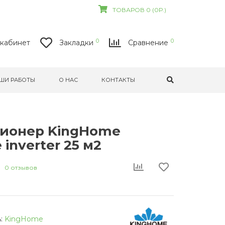
ТОВАРОВ 0 (0Р.)
0
0
кабинет
Закладки
Сравнение
ШИ РАБОТЫ
О НАС
КОНТАКТЫ
ионер KingHome
 inverter 25 м2
0 отзывов
:
KingHome