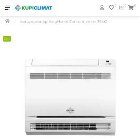
0
0
0
Кондиционер KingHome Consol inverter 35 м2
Хит