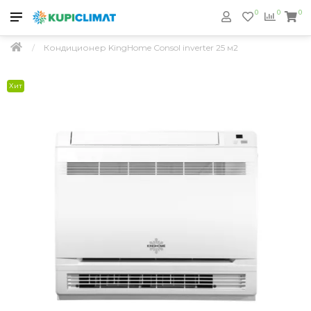
0
0
0
Кондиционер KingHome Consol inverter 25 м2
Хит