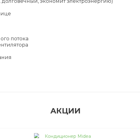
 долговечный, экономит электроэнергию)
улице
ого потока
ентилятора
ания
АКЦИИ