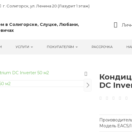
г. Солигорск, ул. Ленина 20 (Лазурит 1 этаж)
м в Солигорске, Слуцке, Любани,
Личн
вичах
И
УСЛУГИ
ПОКУПАТЕЛЯМ
РАССРОЧКА
НА
Кондици
DC Inve
Производитель
Модель EACS/I