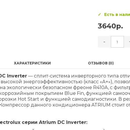
Есть в нал
3640р.
-
ХАРАКТЕРИСТИКИ
ОТЗЫВОВ (0)
DC Inverter
— сплит-система инверторного типа отл
высокой энергоэффективностью (класс «А+»), позво
на экологически безопасном фреоне R410A, с филь
икоррозийным покрытием Blue Fin, функцией самооч
орозки Hot Start и функцией самодиагностики. В р
. Компрессор данного кондиционера ATRIUM стоит от 
trolux серии Atrium DC Inverter: