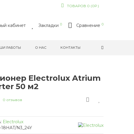
ТОВАРОВ 0 (0Р.)
0
0
ый кабинет
Закладки
Сравнение
ШИ РАБОТЫ
О НАС
КОНТАКТЫ
онер Electrolux Atrium
rter 50 м2
0 отзывов
:
Electrolux
-18HAT/N3_24Y