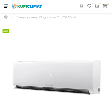
0
0
0
Кондиционер Chigo Muse On/Off 50 м2
Хит