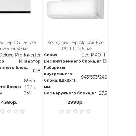
ионер LG Deluxe
Кондиционер AlpicAir Eco
Inverter 50 м2
PRO III на 51 м2
Deluxe Pro Inverter
Eco PRO III
Серия
Инвертор
13
ор
Вес внутреннего блока, кг
еннего блока,
Габариты
12.8
внутреннего
943*333*246
895 x
блока: (ШхВхГ),
307 x
го блока:
мм
235
27,5
м
Вес наружного блока, кг
4386р.
2990р.