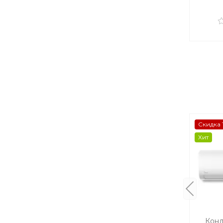
Скидка 
Хит
Конд