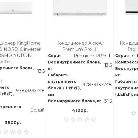
ционер KingHome
Кондиционер AlpicAir
Кондиц
 NORDIC inverter
Premium Pro III
Pro 
OSMO NORDIC
Premium PRO III
LG 
Серия
Серия
verter
Вес внутреннего блока,
Компресс
13,5
реннего блока,
кг
Вес внутр
13,5
Габариты
кг
ы
внутреннего
Габариты
978×333×248
него
блока: (ШхВхГ),
внутренне
978х333х248
ШхВхГ),
мм
(ШхВхГ), м
31,5
Вес наружного блока, кг
утреннего
Белый
4100р.
3800р.