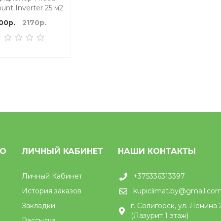
nt Inverter 25 м2
00р.
2170р.
НО
ЛИЧНЫЙ КАБИНЕТ
НАШИ КОНТАКТЫ
Личный Кабинет
+375336313397
История заказов
kupiclimat.by@gmail.co
Закладки
г. Солигорск, ул. Ленина 
(Лазурит 1 этаж)
Рассылка