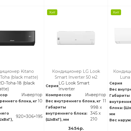
Хит
Хит
иционер Kitano
Кондиционер LG Look
Кондиц
Toha (black matte)
Smart Inverter 50 м2
Luna 
D-Toha-18 (black
LG Look Smart
Серия
Серия
tte)
Inverter
Вес внутр
Инвертор
Инвертор
сор
Компрессор
Габариты
10
11
реннего блока, кг
Вес внутреннего блока, кг
внутренн
998 x
ы
Габариты
блока: (Шх
345 x
него
внутреннего блока:
мм
920×306×195
210
ШхВхГ),
(ШхВхГ), мм
Вес наруж
3454р.