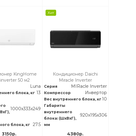
Хит
ионер KingHome
Кондиционер Daichi
inverter 50 м2
Miracle Inverter
Luna
MIRacle Inverter
Серия
13
Инвертор
еннего блока, кг
Компрессор
10
Вес внутреннего блока, кг
его
Габариты
1000х333х249
ВхГ),
внутреннего
920x195x306
блока: (ШхВхГ),
27.5
ного блока, кг
мм
3150р.
4380р.