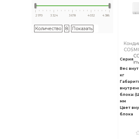
2 970
3 324
3 678
4 032
4 386
Количество
8
Показать
Конди
COSMO
C
Серия
in
Вес внут
кг
Габарит
внутрен
блока: (
мм
Цвет вн
блока