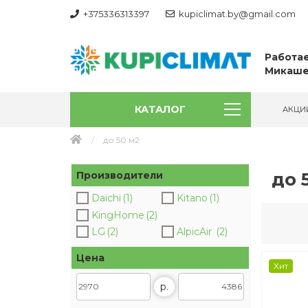
+375336313397
kupiclimat.by@gmail.com
Работае
Микаше
КАТАЛОГ
АКЦИ
до 50 м2
до 
Производители
Daichi
(1)
Kitano
(1)
KingHome
(2)
LG
(2)
AlpicAir
(2)
Цена
Хит
р.