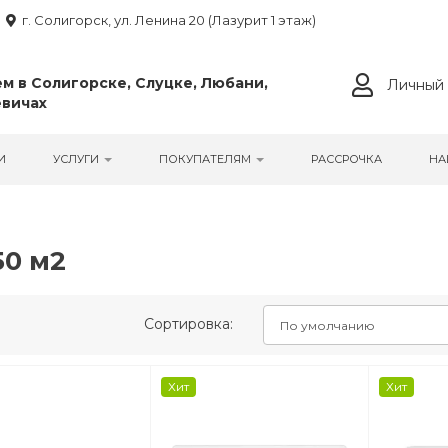
г. Солигорск, ул. Ленина 20 (Лазурит 1 этаж)
м в Солигорске, Слуцке, Любани,
Личный 
вичах
И
УСЛУГИ
ПОКУПАТЕЛЯМ
РАССРОЧКА
НА
50 м2
Сортировка:
Хит
Хит