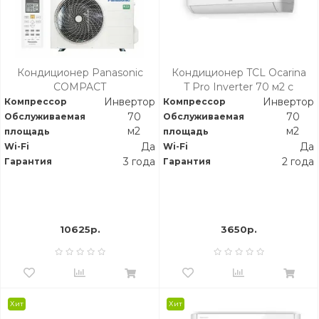
Кондиционер Panasonic
Кондиционер TCL Ocarina
COMPACT
T Pro Inverter 70 м2 c
панелью TPG31
Инвертор
Инвертор
Компрессор
Компрессор
70
70
Обслуживаемая
Обслуживаемая
м2
м2
площадь
площадь
Да
Да
Wi-Fi
Wi-Fi
3 года
2 года
Гарантия
Гарантия
10625р.
3650р.
Хит
Хит