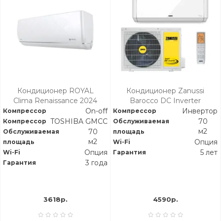
Кондиционер ROYAL
Кондиционер Zanussi
Clima Renaissance 2024
Barocco DC Inverter
on/off 70 м2 ПОД ЗАКАЗ
On-off
Инвертор
Компрессор
Компрессор
TOSHIBA GMCC
70
Компрессор
Обслуживаемая
м2
70
Обслуживаемая
площадь
м2
Опция
площадь
Wi-Fi
Опция
5 лет
Wi-Fi
Гарантия
3 года
Гарантия
3618р.
4590р.