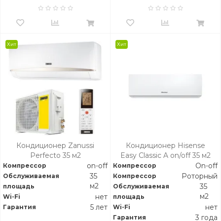
Хит
Хит
Кондиционер Zanussi
Кондиционер Hisense
Perfecto 35 м2
Easy Classic A on/off 35 м2
on-off
On-off
Компрессор
Компрессор
Роторный
35
Обслуживаемая
Компрессор
м2
35
площадь
Обслуживаемая
м2
нет
Wi-Fi
площадь
5 лет
нет
Гарантия
Wi-Fi
3 года
Гарантия